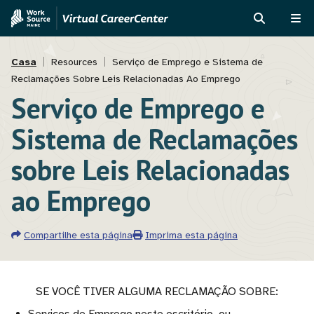
Passar
Skip
para
to
PROCURAR
ME
o
MVAJC
Navegação
conteúdo
Assistant
Casa
Resources
Serviço de Emprego e Sistema de
principal
Reclamações Sobre Leis Relacionadas Ao Emprego
estrutural
Serviço de Emprego e
Sistema de Reclamações
sobre Leis Relacionadas
ao Emprego
Compartilhe esta página
Imprima esta página
SE VOCÊ TIVER ALGUMA RECLAMAÇÃO SOBRE: