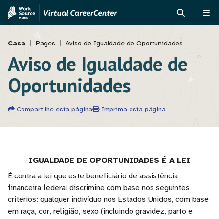
Passar
Skip
para
to
PROCURAR
ME
o
MVAJC
Navegação
conteúdo
Assistant
Casa
Pages
Aviso de Igualdade de Oportunidades
principal
Aviso de Igualdade de
estrutural
Oportunidades
Compartilhe esta página
Imprima esta página
IGUALDADE DE OPORTUNIDADES É A LEI
É contra a lei que este beneficiário de assistência
financeira federal discrimine com base nos seguintes
critérios: qualquer indivíduo nos Estados Unidos, com base
em raça, cor, religião, sexo (incluindo gravidez, parto e