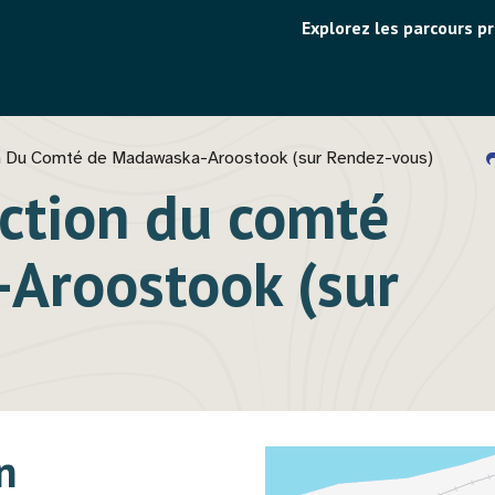
Menu
Explorez les parcours p
utilitaire
 Du Comté de Madawaska-Aroostook (sur Rendez-vous)
ction du comté
Aroostook (sur
n