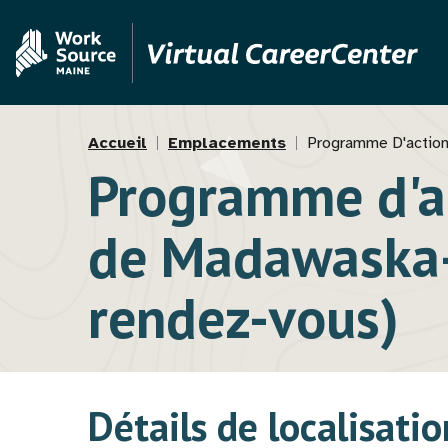
Aller
Skip
au
to
contenu
MVAJC
principal
Assistant
Fil
Accueil
Emplacements
Programme D'action
Programme d'a
d'Ariane
de Madawaska-
rendez-vous)
Détails de localisatio