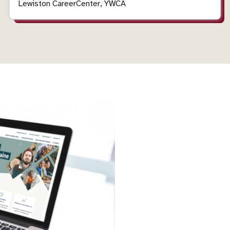
l'événement
l'événement
Lewiston CareerCenter, YWCA