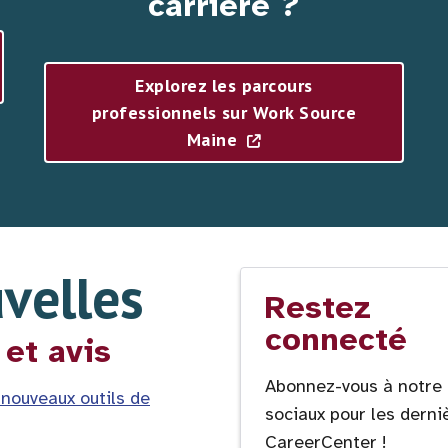
carrière ?
Explorez les parcours
professionnels sur Work Source
Maine
velles
Restez
connecté
 et avis
Abonnez-vous à notre 
 nouveaux outils de
sociaux pour les derni
CareerCenter !