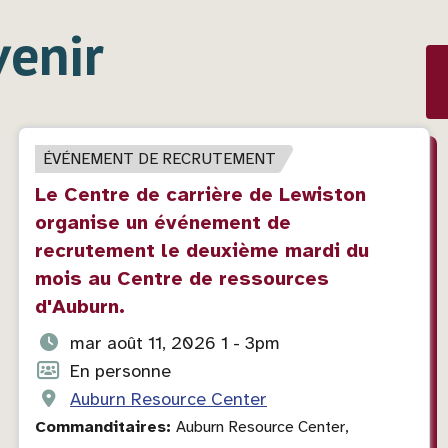
venir
TYPE
ÉVÉNEMENT DE RECRUTEMENT
D'ÉVÉNEMENT
Titre
Le Centre de carrière de Lewiston
de
organise un événement de
l'événement
recrutement le deuxième mardi du
mois au Centre de ressources
d'Auburn.
Date
mar août 11, 2026 1 - 3pm
et
Format
En personne
heure
de
Lieu
Auburn Resource Center
de
l'événement
de
Commanditaires:
Auburn Resource Center,