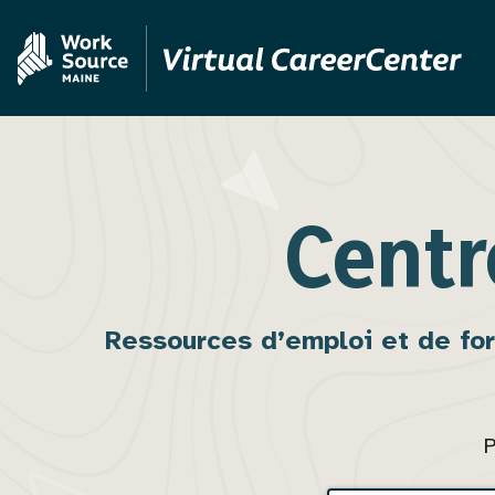
Aller
Skip
au
to
contenu
MVAJC
principal
Assistant
Centr
Ressources d’emploi et de for
P