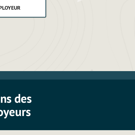
MPLOYEUR
ins des
oyeurs