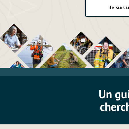
Je suis
Un gui
cherc