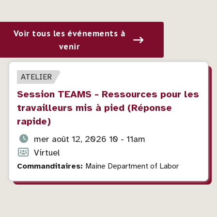
Voir tous les événements à
venir
TYPE
ATELIER
D'ÉVÉNEMENT
Titre
Session TEAMS - Ressources pour les
de
travailleurs mis à pied (Réponse
l'événement
rapide)
Date
mer août 12, 2026 10 - 11am
et
Format
Virtuel
heure
de
Commanditaires:
Maine Department of Labor
de
l'événement
l'événement