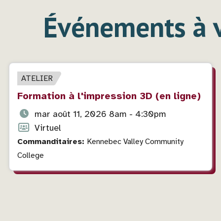
Événements à 
TYPE
ATELIER
D'ÉVÉNEMENT
Titre
Formation à l'impression 3D (en ligne)
de
Date
mar août 11, 2026 8am - 4:30pm
l'événement
et
Format
Virtuel
heure
de
Commanditaires:
Kennebec Valley Community
de
l'événement
College
l'événement