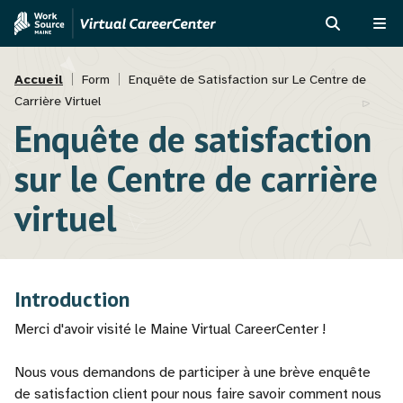
Aller
Skip
au
to
RECHERCH
ME
contenu
MVAJC
Fil
principal
Assistant
Accueil
Form
Enquête de Satisfaction sur Le Centre de
Carrière Virtuel
d'Ariane
Enquête de satisfaction
sur le Centre de carrière
virtuel
Introduction
Merci d'avoir visité le Maine Virtual CareerCenter !
Nous vous demandons de participer à une brève enquête
de satisfaction client pour nous faire savoir comment nous