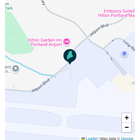
+
−
Leaflet
|
Map data ©
Google