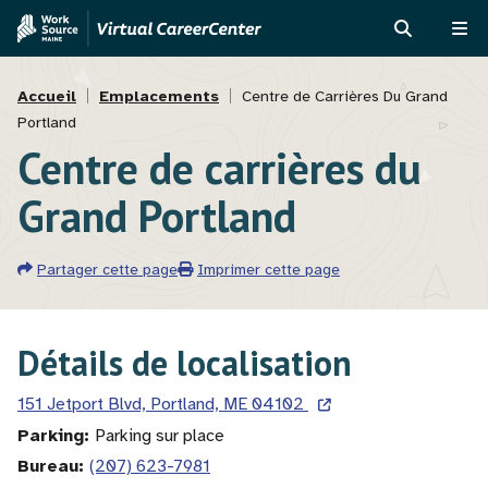
Aller
Skip
au
to
RECHERCH
ME
contenu
MVAJC
Fil
principal
Assistant
Accueil
Emplacements
Centre de Carrières Du Grand
Portland
d'Ariane
Centre de carrières du
Grand Portland
Partager cette page
Imprimer cette page
Détails de localisation
151 Jetport Blvd, Portland, ME 04102
Parking
Parking sur place
Bureau
(207) 623-7981