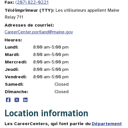
Fax
(207) 822-0221
Téléimprimeur (TTY)
Les utilisateurs appellent Maine
Relay 711
Adresses de courriel
CareerCenter.portland@maine.gov
Heures
Lundi:
Jour
Plage
Commentaire
8:00 am-5:00 pm
horaire
Mardi:
8:00 am-5:00 pm
Mercredi:
8:00 am-5:00 pm
Jeudi:
8:00 am-5:00 pm
Vendredi:
8:00 am-5:00 pm
Samedi:
Closed
Dimanche:
Closed
Location information
Les CareerCenters, qui font partie du
Département