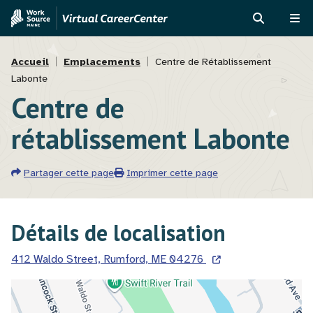
Aller
Skip
au
to
RECHERCH
ME
contenu
MVAJC
Fil
principal
Assistant
Accueil
Emplacements
Centre de Rétablissement
Labonte
d'Ariane
Centre de
rétablissement Labonte
Partager cette page
Imprimer cette page
Détails de localisation
412 Waldo Street, Rumford, ME 04276