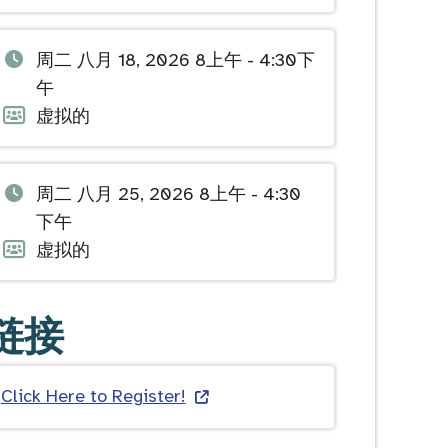
期
动
和
格
活
周二 八月 18, 2026 8上午 - 4:30下
时
式
动
午
间
日
活
虚拟的
期
动
和
格
活
周二 八月 25, 2026 8上午 - 4:30
时
式
动
下午
间
日
活
虚拟的
期
动
和
格
链接
时
式
间
Click Here to Register!