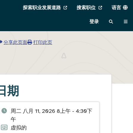
实
探索职业发展道路
搜索职位
语言
MVAJC
用
登录
菜
搜
菜
菜
索
单
单
单
分享此页面
打印此页
日期
活
周二 八月 11, 2026 8上午 - 4:30下
动
午
日
活
虚拟的