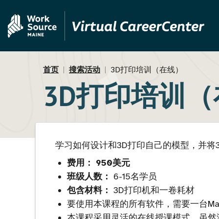
跳
Skip
转
to
到
MVAJC
主
Assistant
要
面
首页
搜索活动
3D打印培训（在线）
内
3D打印培训
包
容
屑
学习如何设计和3D打印自己的模型，并将
费用：
950美元
班级人数：
6-15名学员
包含材料：
3D打印机和一卷耗材
要使用本课程的所有软件，需要一台Mac或
本课程采用灵活的在线授课模式。虽然