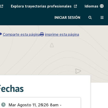
Explora trayectorias profesionales
Idiomas
Menú
INICIAR SESIÓN
de
BUSCAR
ME
es
MVAJC
Comparte esta página
imprime esta página
Fechas
Fecha
Mar Agosto 11, 2026 8am -