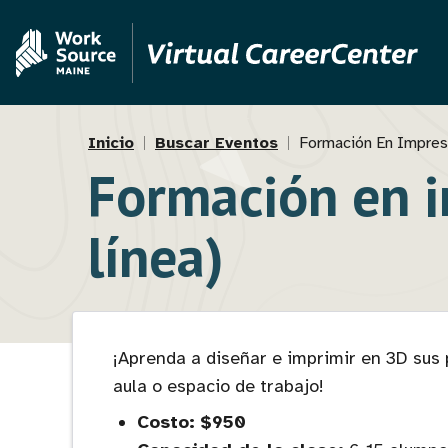
Pasar
Skip
al
to
contenido
MVAJC
principal
Assistant
Ruta
Inicio
Buscar Eventos
Formación En Impresi
Formación en i
de
navegación
línea)
¡Aprenda a diseñar e imprimir en 3D sus 
aula o espacio de trabajo!
Costo:
$950