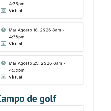
y
4:30pm
hora
Formato
Virtual
del
del
evento
evento
Fecha
Mar Agosto 18, 2026 8am -
y
4:30pm
hora
Formato
Virtual
del
del
evento
evento
Fecha
Mar Agosto 25, 2026 8am -
y
4:30pm
hora
Formato
Virtual
del
del
evento
evento
Campo de golf