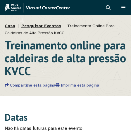
Passar
Skip
para
to
PROCURAR
ME
o
MVAJC
Navegação
conteúdo
Assistant
Casa
Pesquisar Eventos
Treinamento Online Para
principal
Caldeiras de Alta Pressão KVCC
estrutural
Treinamento online para
caldeiras de alta pressão
KVCC
Compartilhe esta página
Imprima esta página
Datas
Não há datas futuras para este evento.