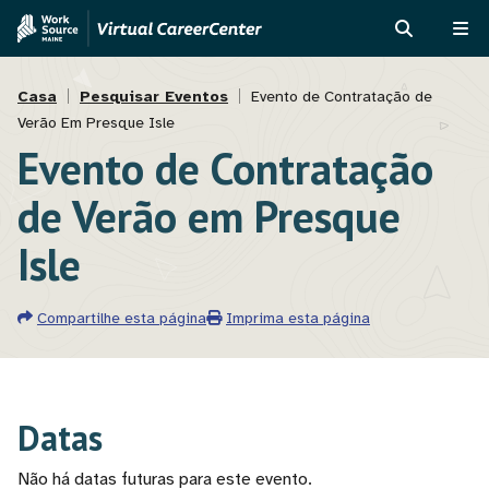
Passar
Skip
para
to
PROCURAR
ME
o
MVAJC
Navegação
conteúdo
Assistant
Casa
Pesquisar Eventos
Evento de Contratação de
principal
Verão Em Presque Isle
estrutural
Evento de Contratação
de Verão em Presque
Isle
Compartilhe esta página
Imprima esta página
Datas
Não há datas futuras para este evento.