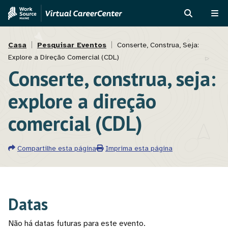
Passar
Skip
para
to
PROCURAR
ME
o
MVAJC
Navegação
conteúdo
Assistant
Casa
Pesquisar Eventos
Conserte, Construa, Seja:
principal
Explore a Direção Comercial (CDL)
estrutural
Conserte, construa, seja:
explore a direção
comercial (CDL)
Compartilhe esta página
Imprima esta página
Datas
Não há datas futuras para este evento.