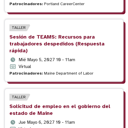
del
evento
del
Patrocinadores:
Portland CareerCenter
evento
evento
TIPO
TALLER
DE
Título
Sesión de TEAMS: Recursos para
EVENTO
del
trabajadores despedidos (Respuesta
evento
rápida)
Fecha
Mié Mayo 5, 2027 10 - 11am
y
Formato
Virtual
hora
del
Patrocinadores:
Maine Department of Labor
del
evento
evento
TIPO
TALLER
DE
Título
Solicitud de empleo en el gobierno del
EVENTO
del
estado de Maine
evento
Fecha
Jue Mayo 6, 2027 10 - 11am