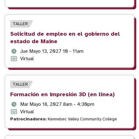
del
evento
evento
TIPO
TALLER
DE
Título
Solicitud de empleo en el gobierno del
EVENTO
del
estado de Maine
evento
Fecha
Jue Mayo 13, 2027 10 - 11am
y
Formato
Virtual
hora
del
del
evento
evento
TIPO
TALLER
DE
Título
Formación en impresión 3D (en línea)
EVENTO
del
Fecha
Mar Mayo 18, 2027 8am - 4:30pm
evento
y
Formato
Virtual
hora
del
Patrocinadores:
Kennebec Valley Community College
del
evento
evento