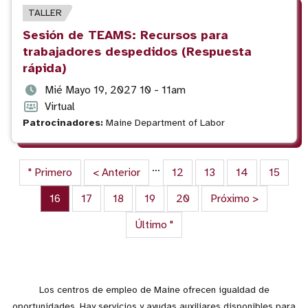
TIPO
TALLER
DE
Título
Sesión de TEAMS: Recursos para
EVENTO
del
trabajadores despedidos (Respuesta
evento
rápida)
Fecha
Mié Mayo 19, 2027 10 - 11am
y
Formato
Virtual
hora
del
Patrocinadores:
Maine Department of Labor
del
evento
evento
Paginación
…
Primera página
" Primero
Página anterior
< Anterior
Página
12
Página
13
Página
14
Página
15
Página actual
16
Página
17
Página
18
Página
19
Página
20
Siguiente página
Próximo >
Última página
Último "
Los centros de empleo de Maine ofrecen igualdad de
oportunidades. Hay servicios y ayudas auxiliares disponibles para