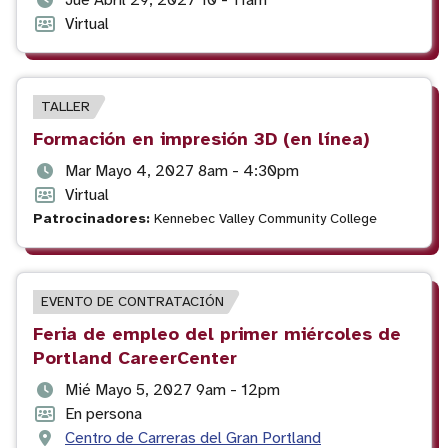
Fecha
Jue Abril 29, 2027 10 - 11am
y
Formato
Virtual
hora
del
del
evento
evento
TIPO
TALLER
DE
Título
Formación en impresión 3D (en línea)
EVENTO
del
Fecha
Mar Mayo 4, 2027 8am - 4:30pm
evento
y
Formato
Virtual
hora
del
Patrocinadores:
Kennebec Valley Community College
del
evento
evento
TIPO
EVENTO DE CONTRATACIÓN
DE
Título
Feria de empleo del primer miércoles de
EVENTO
del
Portland CareerCenter
evento
Fecha
Mié Mayo 5, 2027 9am - 12pm
y
Formato
En persona
hora
del
Ubicación
Centro de Carreras del Gran Portland