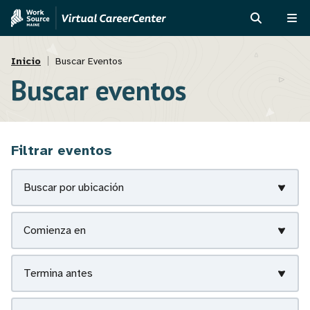
Pasar
Skip
al
to
BUSCAR
ME
contenido
MVAJC
Ruta
principal
Assistant
Inicio
Buscar Eventos
Buscar eventos
de
navegación
Filtrar eventos
Buscar por ubicación
Comienza en
Termina antes