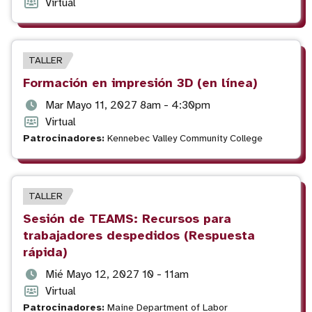
y
Formato
Virtual
hora
del
del
evento
evento
TIPO
TALLER
DE
Título
Formación en impresión 3D (en línea)
EVENTO
del
Fecha
Mar Mayo 11, 2027 8am - 4:30pm
evento
y
Formato
Virtual
hora
del
Patrocinadores:
Kennebec Valley Community College
del
evento
evento
TIPO
TALLER
DE
Título
Sesión de TEAMS: Recursos para
EVENTO
del
trabajadores despedidos (Respuesta
evento
rápida)
Fecha
Mié Mayo 12, 2027 10 - 11am
y
Formato
Virtual
hora
del
Patrocinadores:
Maine Department of Labor