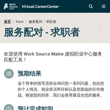
跳
Skip
转
to
搜
菜
到
MVAJC
索
单
面
主
Assistant
首页
Form
服务配对 - 求职者
要
服务配对 - 求职者
包
内
屑
容
欢迎使用 Work Source Maine 虚拟职业中心服务
匹配工具！
预期结果
这个简单的指导流程会询问您一系列问题，包括您
的个人情况、就业状况和目标以及您面临的任何挑
战。根据您的回答，我们会推荐最适合您的服务。
预计完成时间