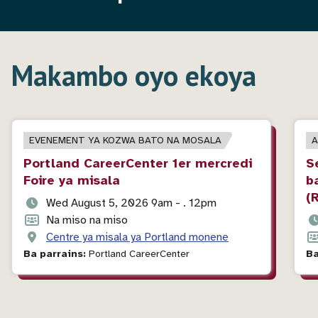
Makambo oyo ekoya
LOLENGE
EVENEMENT YA KOZWA BATO NA MOSALA
L
A
YA
Y
Titre
Portland CareerCenter 1er mercredi
T
S
LIKAMBO
L
ya
Foire ya misala
y
b
événement
é
(
Mokolo
Wed August 5, 2026 9am - . 12pm
mpe
Format
Na miso na miso
M
ngonga
ya
Esika
Centre ya misala ya Portland monene
m
Fo
ya
événement
ya
ng
ya
Ba parrains:
Portland CareerCenter
Ba
likambo
molulu
ya
é
li