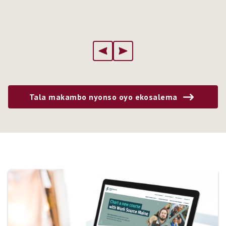
Tala makambo nyonso oyo ekosalema