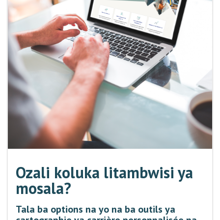
Ozali koluka litambwisi ya
mosala?
Tala ba options na yo na ba outils ya
cartographie ya carrière personnalisée na