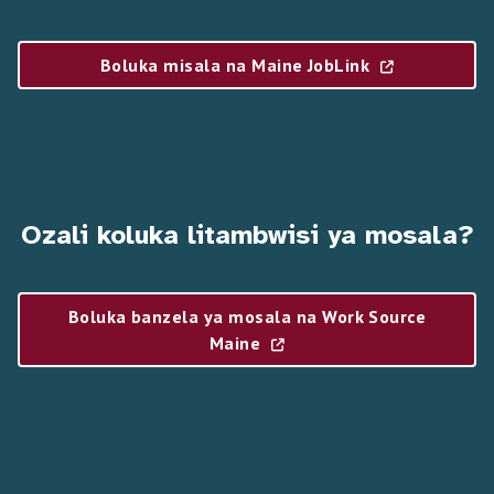
Boluka misala na Maine JobLink
Ozali koluka litambwisi ya mosala?
Boluka banzela ya mosala na Work Source
Maine