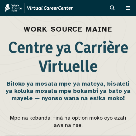
Skip
Skip
to
to
KOLUKA
ME
main
MVAJC
content
Assistant
WORK SOURCE MAINE
Centre ya Carrière
Virtuelle
Biloko ya mosala mpe ya mateya, bisaleli
ya koluka mosala mpe bokambi ya bato ya
mayele — nyonso wana na esika moko!
Mpo na kobanda, finá na option moko oyo ezali
awa na nse.