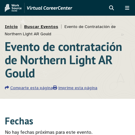
Pasar
Skip
al
to
BUSCAR
ME
contenido
MVAJC
Ruta
principal
Assistant
Inicio
Buscar Eventos
Evento de Contratación de
Northern Light AR Gould
de
Evento de contratación
navegación
de Northern Light AR
Gould
Comparte esta página
imprime esta página
Fechas
No hay fechas próximas para este evento.