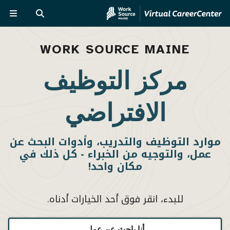
Skip
تجاوز
to
إلى
بحث
القائ
MVAJC
المحتوى
الرئيسي
Assistant
WORK SOURCE MAINE
مركز التوظيف
الافتراضي
موارد التوظيف والتدريب، وأدوات البحث عن
عمل، والتوجيه من الخبراء - كل ذلك في
مكان واحد!
للبدء، انقر فوق أحد الخيارات أدناه.
أنا باحث عن عمل