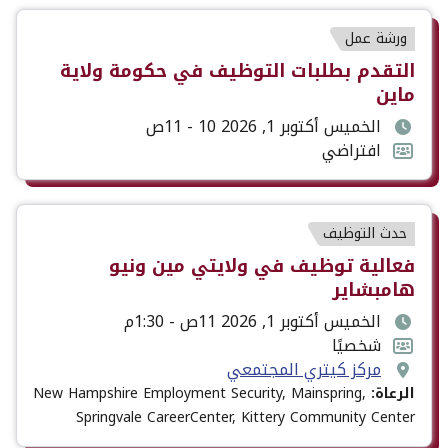
نوع
ورشة عمل
الحدث
عنوان
التقدم بطلبات التوظيف في حكومة ولاية
ماين
الحدث
تاريخ
الخميس أكتوبر 1, 2026 10 - 11ص
ووقت
تنسيق
افتراضي
الحدث
الحدث
نوع
حدث التوظيف
الحدث
عنوان
فعالية توظيف في ولايتي مين ونيو
الحدث
هامبشاير
تاريخ
الخميس أكتوبر 1, 2026 11ص - 1:30م
ووقت
تنسيق
شخصيًا
مكان
الحدث
الحدث
مركز كيتري المجتمعي
الحدث
الرعاة:
New Hampshire Employment Security, Mainspring,
Springvale CareerCenter, Kittery Community Center