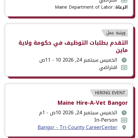
الحدث
الحدث
الرعاة:
Maine Department of Labor
نوع
ورشة عمل
الحدث
عنوان
التقدم بطلبات التوظيف في حكومة ولاية
ماين
الحدث
تاريخ
الخميس سبتمبر 24, 2026 10 - 11ص
ووقت
تنسيق
افتراضي
الحدث
الحدث
نوع
HIRING EVENT
الحدث
عنوان
Maine Hire-A-Vet Bangor
الحدث
تاريخ
الخميس سبتمبر 24, 2026 10ص - 1م
ووقت
تنسيق
In-Person
مكان
الحدث
الحدث
Bangor - Tri-County CareerCenter
الحدث