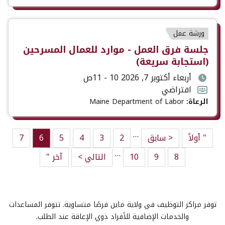
نوع
ورشة عمل
الحدث
عنوان
جلسة فرق العمل - موارد للعمال المسرحين
الحدث
(استجابة سريعة)
تاريخ
أربعاء أكتوبر 7, 2026 10 - 11ص
ووقت
تنسيق
افتراضي
الحدث
الحدث
الرعاة:
Maine Department of Labor
Pagination
…
" أولاً
First page
< سابق
2
Previous page
صفحة
3
صفحة
4
صفحة
5
صفحة
6
7
صفحة
urrent page
…
8
صفحة
9
صفحة
10
صفحة
التالي >
الصفحة التالية
آخر "
Last page
توفر مراكز التوظيف في ولاية ماين فرصًا متساوية. تتوفر المساعدات
والخدمات الإضافية للأفراد ذوي الإعاقة عند الطلب.