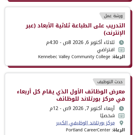
نوع
ورشة عمل
الحدث
عنوان
التدريب على الطباعة ثلاثية الأبعاد (عبر
الحدث
الإنترنت)
تاريخ
ثلاثاء أكتوبر 6, 2026 8ص - 4:30م
ووقت
تنسيق
افتراضي
الحدث
الحدث
الرعاة:
Kennebec Valley Community College
نوع
حدث التوظيف
الحدث
عنوان
معرض الوظائف الأول الذي يقام كل أربعاء
الحدث
في مركز بورتلاند للوظائف
تاريخ
أربعاء أكتوبر 7, 2026 9ص - 12م
ووقت
تنسيق
شخصيًا
مكان
الحدث
الحدث
مركز بورتلاند الوظيفي الكبير
الحدث
الرعاة:
Portland CareerCenter