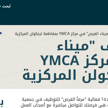
قائم
ابحث ع
الأد
ي مركز YMCA بمقاطعة لينكولن المركزية
 "ميناء
الفرص" في مركز YMCA
لن المركزية
ب
دة؟
فعالية "مرفأ الفرص" للتوظيف
في جمعية
ة هي فرصتك للتواصل مباشرةً مع أصحاب العمل