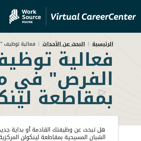
Skip
تجاوز
to
إلى
MVAJC
المحتوى
الرئيسي
Assistant
مسار
الرئيسية
البحث عن الأحداث
فعالية توظيف "ميناء الفرص" ف
فعالية توظيف
التنقل
بمقاطعة لينكو
هل تبحث عن وظيفتك القادمة أو بداية جدي
الشبان المسيحية بمقاطعة لينكولن المركزي