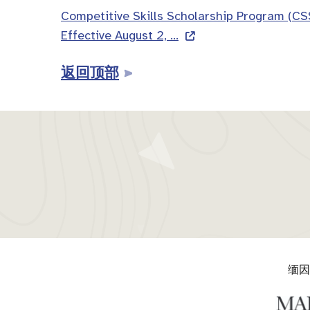
Competitive Skills Scholarship Program (C
Effective August 2, …
返回顶部
缅因