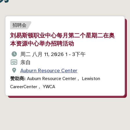
事
招聘会
件
活
刘易斯顿职业中心每月第二个星期二在奥
类
动
本资源中心举办招聘活动
型
标
活
周二 八月 11, 2026 1 - 3下午
题
动
活
亲自
日
动
活
Auburn Resource Center
期
格
动
赞助商:
Auburn Resource Center， Lewiston
和
式
地
CareerCenter， YWCA
时
点
间