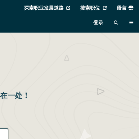
实
探索职业发展道路
搜索职位
语言
MVAJC
用
登录
菜
搜
菜
菜
索
单
单
单
中在一处！